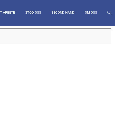
T ARBETE
STÖD OSS
SECOND HAND
OM OSS